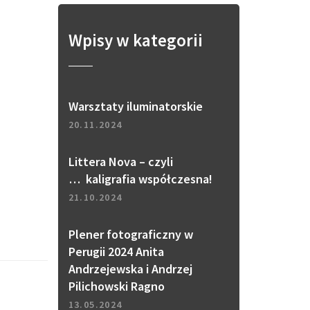
Wpisy w kategorii
Warsztaty iluminatorskie
20.11.2024
Littera Nova – czyli
… kaligrafia współczesna!
21.10.2024
Plener fotograficzny w
Perugii 2024 Anita
Andrzejewska i Andrzej
Pilichowski Ragno
13.05.2024