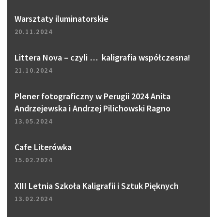
Warsztaty iluminatorskie
20.11.2024
Littera Nova – czyli … kaligrafia współczesna!
21.10.2024
Plener fotograficzny w Perugii 2024 Anita
Andrzejewska i Andrzej Pilichowski Ragno
13.05.2024
Cafe Literówka
15.02.2024
XIII Letnia Szkoła Kaligrafii i Sztuk Pięknych
13.02.2024