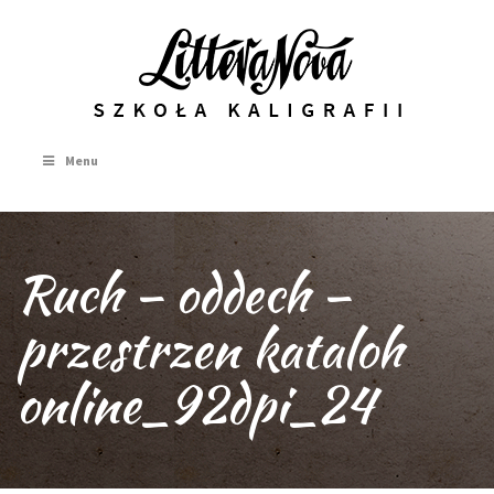
Menu
Ruch – oddech –
przestrzen kataloh
online_92dpi_24