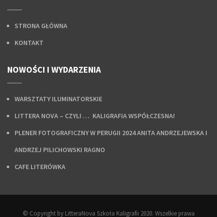
STRONA GŁÓWNA
KONTAKT
NOWOŚCI I WYDARZENIA
WARSZTATY ILUMINATORSKIE
LITTERA NOVA – CZYLI … KALIGRAFIA WSPÓŁCZESNA!
PLENER FOTOGRAFICZNY W PERUGII 2024 ANITA ANDRZEJEWSKA I
ANDRZEJ PILICHOWSKI RAGNO
CAFE LITERÓWKA
© Copyright by LitteraNova Szkoła Kaligrafii 2020. Wszelkie prawa