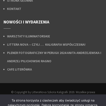
STRONA GŁÓWNA
KONTAKT
NOWOŚCI I WYDARZENIA
WARSZTATY ILUMINATORSKIE
LITTERA NOVA – CZYLI … KALIGRAFIA WSPÓŁCZESNA!
PLENER FOTOGRAFICZNY W PERUGII 2024 ANITA ANDRZEJEWSKA I
ANDRZEJ PILICHOWSKI RAGNO
CAFE LITERÓWKA
© Copyright by LitteraNova Szkoła Kaligrafii 2020. Wszelkie prawa
zastrzeżone.
Ta strona korzysta z ciasteczek aby świadczyć usługi na
Projekt i wykonanie:
Agencja Interaktywna Epoka
.
najwyższym poziomie. Dalsze korzystanie ze strony oznacza,