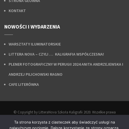
STRONA GŁÓWNA
KONTAKT
NOWOŚCI I WYDARZENIA
WARSZTATY ILUMINATORSKIE
LITTERA NOVA – CZYLI … KALIGRAFIA WSPÓŁCZESNA!
PLENER FOTOGRAFICZNY W PERUGII 2024 ANITA ANDRZEJEWSKA I
ANDRZEJ PILICHOWSKI RAGNO
CAFE LITERÓWKA
© Copyright by LitteraNova Szkoła Kaligrafii 2020. Wszelkie prawa
zastrzeżone.
Ta strona korzysta z ciasteczek aby świadczyć usługi na
Projekt i wykonanie:
Agencja Interaktywna Epoka
.
najwyższym poziomie. Dalsze korzystanie ze strony oznacza,