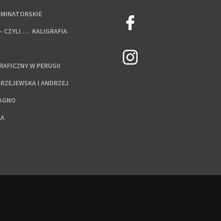
UMINATORSKIE
– CZYLI … KALIGRAFIA
AFICZNY W PERUGII
DRZEJEWSKA I ANDRZEJ
RAGNO
KA