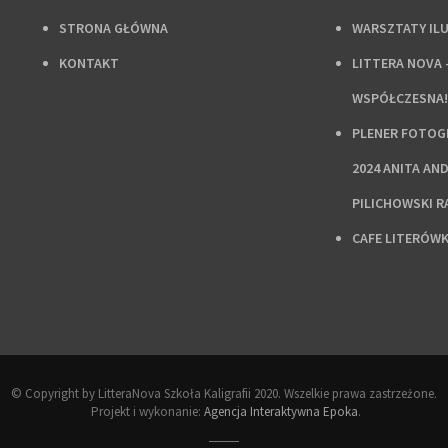
STRONA GŁÓWNA
WARSZTATY IL
KONTAKT
LITTERA NOVA 
WSPÓŁCZESNA!
PLENER FOTOGR
2024 ANITA AN
PILICHOWSKI 
CAFE LITERÓW
© Copyright by LitteraNova Szkoła Kaligrafii 2020. Wszelkie prawa zastrzeżone.
Projekt i wykonanie:
Agencja Interaktywna Epoka
.