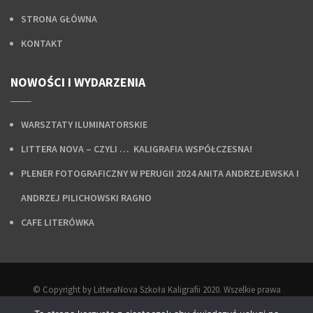
STRONA GŁÓWNA
KONTAKT
NOWOŚCI I WYDARZENIA
WARSZTATY ILUMINATORSKIE
LITTERA NOVA – CZYLI … KALIGRAFIA WSPÓŁCZESNA!
PLENER FOTOGRAFICZNY W PERUGII 2024 ANITA ANDRZEJEWSKA I
ANDRZEJ PILICHOWSKI RAGNO
CAFE LITERÓWKA
© Copyright by LitteraNova Szkoła Kaligrafii 2020. Wszelkie prawa
zastrzeżone.