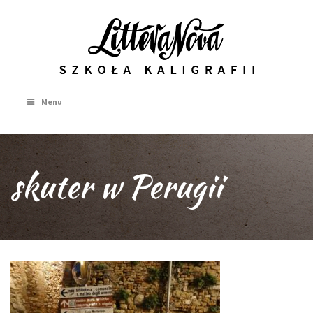
Menu
skuter w Perugii