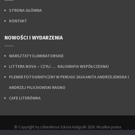
STRONA GŁÓWNA
KONTAKT
NOWOŚCI I WYDARZENIA
WARSZTATY ILUMINATORSKIE
LITTERA NOVA – CZYLI … KALIGRAFIA WSPÓŁCZESNA!
PLENER FOTOGRAFICZNY W PERUGII 2024 ANITA ANDRZEJEWSKA I
ANDRZEJ PILICHOWSKI RAGNO
CAFE LITERÓWKA
© Copyright by LitteraNova Szkoła Kaligrafii 2020. Wszelkie prawa
zastrzeżone.