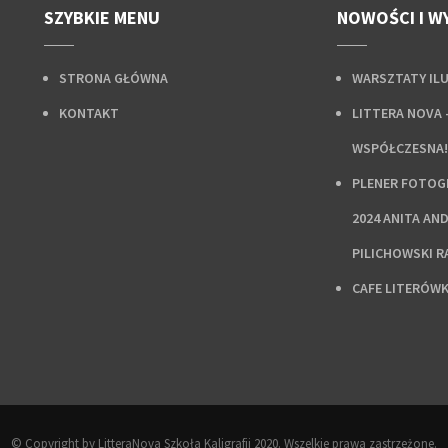
SZYBKIE MENU
NOWOŚCI I W
STRONA GŁÓWNA
WARSZTATY IL
KONTAKT
LITTERA NOVA 
WSPÓŁCZESNA!
PLENER FOTOGR
2024 ANITA AN
PILICHOWSKI 
CAFE LITERÓW
© Copyright by LitteraNova Szkoła Kaligrafii 2020. Wszelkie prawa zastrzeżone.