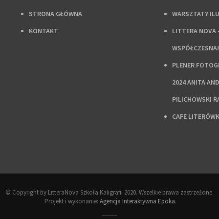
STRONA GŁÓWNA
WARSZTATY IL
KONTAKT
LITTERA NOVA 
WSPÓŁCZESNA!
PLENER FOTOGR
2024 ANITA AN
PILICHOWSKI 
CAFE LITERÓW
© Copyright by LitteraNova Szkoła Kaligrafii 2020. Wszelkie prawa zastrzeżone.
Projekt i wykonanie:
Agencja Interaktywna Epoka
.