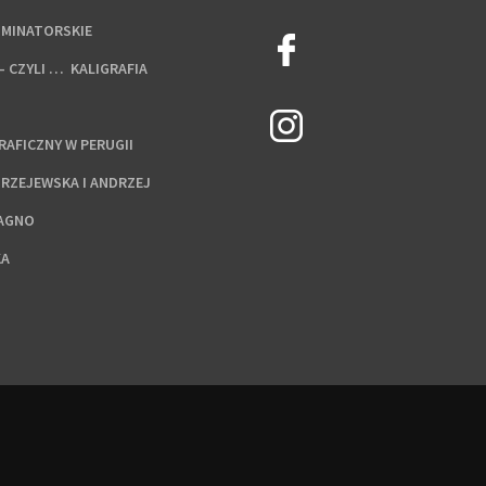
UMINATORSKIE
– CZYLI … KALIGRAFIA
AFICZNY W PERUGII
DRZEJEWSKA I ANDRZEJ
RAGNO
KA