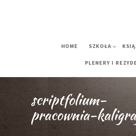
HOME
SZKOŁA
KSIĄ
PLENERY I REZYD
scriptfolium-
pracownia-kaligraf