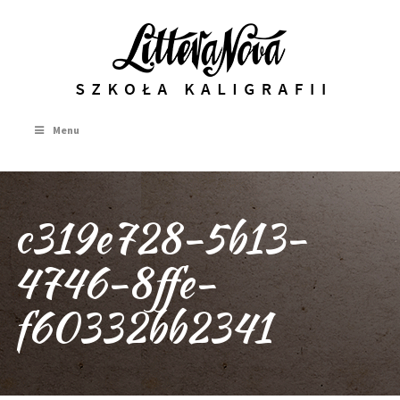
Menu
c319e728-5b13-
4746-8ffe-
f60332bb2341